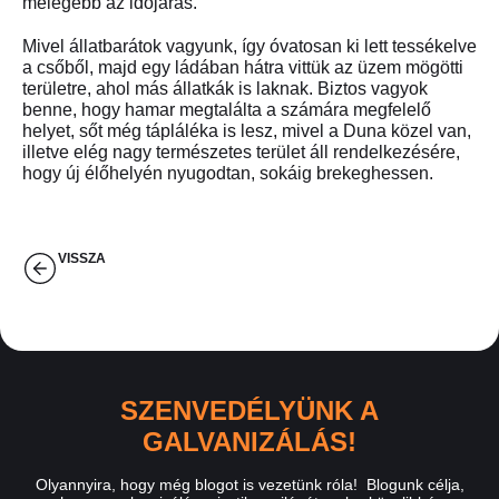
melegebb az időjárás.
Mivel állatbarátok vagyunk, így óvatosan ki lett tessékelve
a csőből, majd egy ládában hátra vittük az üzem mögötti
területre, ahol más állatkák is laknak. Biztos vagyok
benne, hogy hamar megtalálta a számára megfelelő
helyet, sőt még tápláléka is lesz, mivel a Duna közel van,
illetve elég nagy természetes terület áll rendelkezésére,
hogy új élőhelyén nyugodtan, sokáig brekeghessen.
VISSZA
SZENVEDÉLYÜNK A
GALVANIZÁLÁS!
Olyannyira, hogy még blogot is vezetünk róla! Blogunk célja,