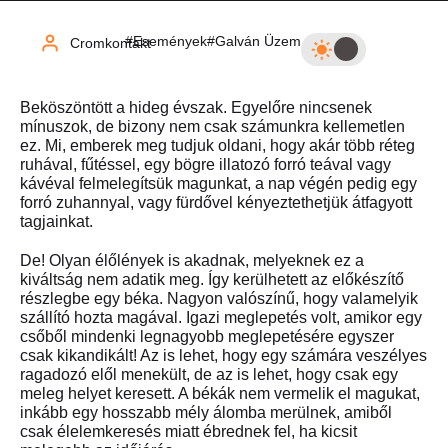
Események
Galván Üzem
Cromkontakt
Beköszöntött a hideg évszak. Egyelőre nincsenek
mínuszok, de bizony nem csak számunkra kellemetlen
ez. Mi, emberek meg tudjuk oldani, hogy akár több réteg
ruhával, fűtéssel, egy bögre illatozó forró teával vagy
kávéval felmelegítsük magunkat, a nap végén pedig egy
forró zuhannyal, vagy fürdővel kényeztethetjük átfagyott
tagjainkat.
De! Olyan élőlények is akadnak, melyeknek ez a
kiváltság nem adatik meg. Így kerülhetett az előkészítő
részlegbe egy béka. Nagyon valószínű, hogy valamelyik
szállító hozta magával. Igazi meglepetés volt, amikor egy
csőből mindenki legnagyobb meglepetésére egyszer
csak kikandikált! Az is lehet, hogy egy számára veszélyes
ragadozó elől menekült, de az is lehet, hogy csak egy
meleg helyet keresett. A békák nem vermelik el magukat,
inkább egy hosszabb mély álomba merülnek, amiből
csak élelemkeresés miatt ébrednek fel, ha kicsit