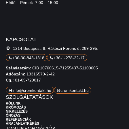
Hétfő – Péntek: 7:00 – 15:00
KAPCSOLAT
1214 Budapest, II. Rákóczi Ferenc út 289-295.
+36-30-843-1318
+36-1-278-22-17
Számlaszám:
CIB 10700615-71255437-51100005
Adószám:
13316570-2-42
Cg.:
01-09-729017
info@cromkontakt.hu
cromkontakt.hu
SZOLGÁLTATÁSOK
RÓLUNK
KRÓMOZÁS
NIKKELEZÉS
ÓNOZÁS
REFERENCIÁK
ÁRAJÁNLATKÉRÉS
JOGI INFORMÁCIÓK