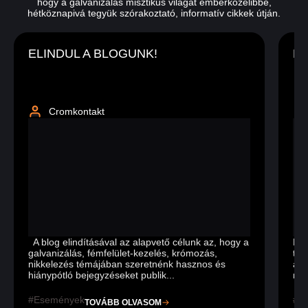
hogy a galvanizálás misztikus világát emberközelibbé,
hétköznapivá tegyük szórakoztató, informatív cikkek útján.
ELINDUL A BLOGUNK!
K
Cromkontakt
A blog elindításával az alapvető célunk az, hogy a
Hog
galvanizálás, fémfelület-kezelés, krómozás,
tár
nikkelezés témájában szeretnénk hasznos és
ápo
hiánypótló bejegyzéseket publik...
meg
Események
K
TOVÁBB OLVASOM