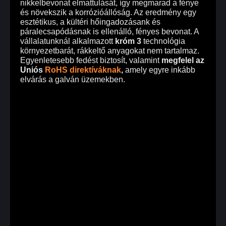
nikkelbevonat elmattulását, így megmarad a fénye
és növekszik a korrózióállóság. Az eredmény egy
esztétikus, a kültéri hőingadozásank és
páralecsapódásnak is ellenálló, fényes bevonat. A
vállalatunknál alkalmazott
króm 3
technológia
környezetbarát, rákkeltő anyagokat nem tartalmaz.
Egyenletesebb fedést biztosít, valamint
megfelel az
Uniós
RoHS direktíváknak
,
amely egyre inkább
elvárás a galván üzemekben.