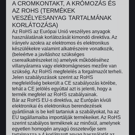
A CROMKONTAKT, A KRÓMOZÁS ÉS
AZ ROHS (TERMÉKEK
VESZÉLYESANYAG TARTALMÁNAK
KORLÁTOZÁSA)
Az RoHS az Európai Unió veszélyes anyagok
használatának korlátozását kimondó direktíva. Az
irányelv azokra az elektromos és elektronikus
készülékekre valamint alkatrészeire vonatkozik,
(beleértve a javításhoz szükséges
cserealkatrészeket is) amelyek működéséhez
villanyáramra vagy elektromágneses mezőre van
szükség. Az RoHS megfelelés a forgalmazót terheli.
Jelen szabályozások szerint az RoHS
megfelelőség bekerült a CE szabályozás körébe,
tehát a CE jelölés egyúttal azt is jelenti, hogy a
termék megfelel az RoHS szabályainak.
Bár az RoHS EU-s direktíva, az Európán kívüli
elektronikai és elektronikus berendezések
gyártóinak is be kell tartaniuk a szabályokat, ha az
EU tagállamaiba importálják termékeiket. Az RoHS
szerint szabályos terméknek az minősül, amelynek
egyetlen homogén anyagú összetevője sem
tartalmazza a 4 korlátozott anyag használatát az