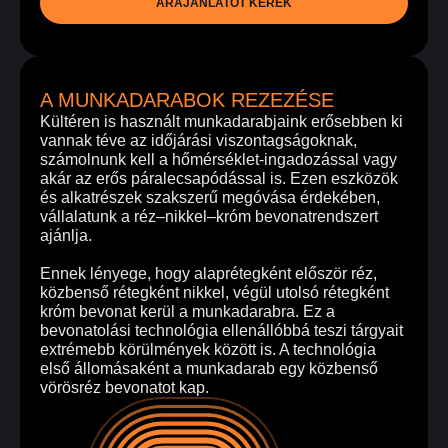
ÁRAJÁNLATOT KÉREK
A MUNKADARABOK REZEZÉSE
Kültéren is használt munkadarabjaink erősebben ki
vannak téve az időjárási viszontagságoknak,
számolnunk kell a hőmérséklet-ingadozással vagy
akár az erős páralecsapódással is. Ezen eszközök
és alkatrészek szakszerű megóvása érdekében,
vállalatunk a réz–nikkel–króm bevonatrendszert
ajánlja.
Ennek lényege, hogy alaprétegként először réz,
közbenső rétegként nikkel, végül utolsó rétegként
króm bevonat kerül a munkadarabra. Ez a
bevonatolási technológia ellenállóbbá teszi tárgyait
extrémebb körülmények között is. A technológia
első állomásaként a munkadarab egy közbenső
vörösréz bevonatot kap.