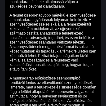
munkadarab felülete alkalmassá váljon a
szükséges bevonat kialakítására.
A felület kisebb-nagyobb mértékű elszennyeződése
a munkadarab gyártásnak folyamán keletkezik. A
szennyeződések széles skálája a fémreszeléktől
kezdve, a fém-oxidokon át, az ujjnyomoktól
származó tisztátalanságoktól a felületkezelő
paszták maradványáig terjedhet, és ezen belül is a
szennyeződések számtalan változata létezik.
A szennyeződések megjelenési formái is sokszínű
képet mutatnak és tapadásuk a fémek felületén igen
különböző lehet. Fizikai tulajdonságaikon kívül
kémiai sajátosságaik és a felülethez való
kapcsolódási típusaik szabják meg, hogyan tudjuk
eltávolítani őket.
A munkadarab előkészítése szempontjából
rendkívül fontos az eltávolítandó szennyeződések
ismerete, mert a felületkezelés sikeressége döntően
függ a felület állapotától. Mindenesetre a gyakorlat
azt mutatja, hogy a helyesen kiválasztott és jól
elvégzett előkészítés már fél siker. Az előkészítés
során ezért a felületről eltávolítunk minden, a