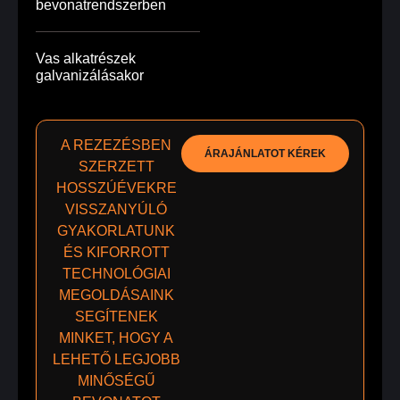
bevonatrendszerben
Vas alkatrészek
galvanizálásakor
A REZEZÉSBEN
ÁRAJÁNLATOT KÉREK
SZERZETT
HOSSZÚÉVEKRE
VISSZANYÚLÓ
GYAKORLATUNK
ÉS KIFORROTT
TECHNOLÓGIAI
MEGOLDÁSAINK
SEGÍTENEK
MINKET, HOGY A
LEHETŐ LEGJOBB
MINŐSÉGŰ