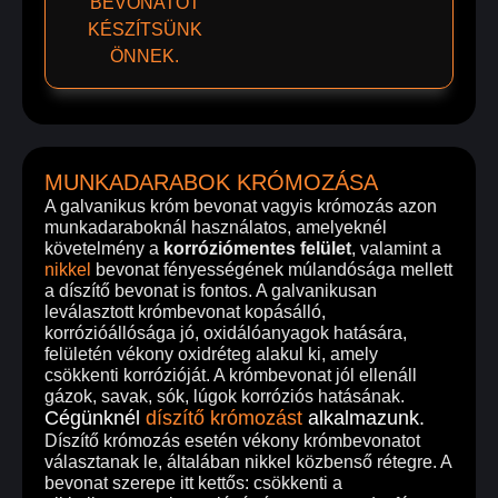
BEVONATOT
KÉSZÍTSÜNK
ÖNNEK.
MUNKADARABOK KRÓMOZÁSA
A galvanikus króm bevonat vagyis krómozás azon
munkadaraboknál használatos, amelyeknél
követelmény a
korróziómentes felület
, valamint a
nikkel
bevonat fényességének múlandósága mellett
a díszítő bevonat is fontos. A galvanikusan
leválasztott krómbevonat kopásálló,
korrózióállósága jó, oxidálóanyagok hatására,
felületén vékony oxidréteg alakul ki, amely
csökkenti korrózióját. A krómbevonat jól ellenáll
gázok, savak, sók, lúgok korróziós hatásának.
Cégünknél
díszítő krómozást
alkalmazunk.
Díszítő krómozás esetén vékony krómbevonatot
választanak le, általában nikkel közbenső rétegre. A
bevonat szerepe itt kettős: csökkenti a