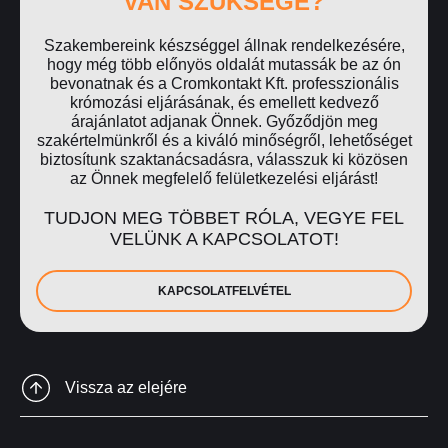
VAN SZÜKSÉGE?
Szakembereink készséggel állnak rendelkezésére,
hogy még több előnyös oldalát mutassák be az ón
bevonatnak és a Cromkontakt Kft. professzionális
krómozási eljárásának, és emellett kedvező
árajánlatot adjanak Önnek. Győződjön meg
szakértelmünkről és a kiváló minőségről, lehetőséget
biztosítunk szaktanácsadásra, válasszuk ki közösen
az Önnek megfelelő felületkezelési eljárást!
TUDJON MEG TÖBBET RÓLA, VEGYE FEL
VELÜNK A KAPCSOLATOT!
KAPCSOLATFELVÉTEL
Vissza az elejére