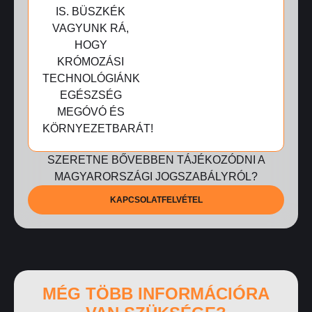
IS. BÜSZKÉK
VAGYUNK RÁ,
HOGY
KRÓMOZÁSI
TECHNOLÓGIÁNK
EGÉSZSÉG
MEGÓVÓ ÉS
KÖRNYEZETBARÁT!
SZERETNE BŐVEBBEN TÁJÉKOZÓDNI A
MAGYARORSZÁGI JOGSZABÁLYRÓL?
KAPCSOLATFELVÉTEL
MÉG TÖBB INFORMÁCIÓRA