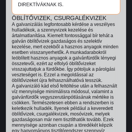
DIREKTÍVÁKNAK IS.
ÖBLÍTŐVIZEK, CSURGALÉKVIZEK
A galvanizálás legfontosabb kérdése a veszélyes
hulladékok, a szennyvizek kezelése és
ártalmatlanítása. Kiemelt fontossággal bír tehát a
galván öblítővizek gazdaságos és szelektív
kezelése, mert ezekből a hasznos anyagok minden
esetben visszanyerhetők. A munkadarabokról
leöblített hasznos anyagok a galvánfürdők lényegi
összetevői, ezért az elfolyó öblítővizeket
visszajuttatjuk a fürdőkbe. Így pótoljuk a párolgási
veszteséget is. Ezzel a megoldással az
öblítővizeket újra felhasználhatóvá tesszük.
A galvanizáló kád első feltöltése után a felhasznált
víz mennyisége minimálisra módosul, valamint a
galvánfürdők vegyszerutánpótlásának mértéke is
csökken. Természetesen ebben a rendszerben is
keletkezik hulladék. Ilyenek például a keveredett
öblítővizek, csurgalékvizek, mosóvizek, melyek
gazdaságosan már nem tisztíthatók tovább. Ezek
mennyisége azonban csupán a töredékét képzik
egy hagyományos tisztítórendszer szennyvíz