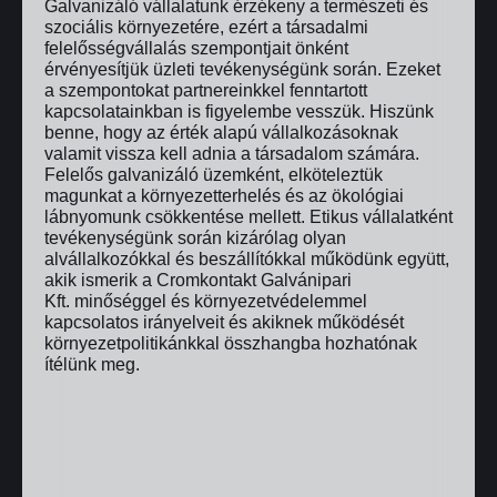
Galvanizáló vállalatunk érzékeny a természeti és
szociális környezetére, ezért a társadalmi
felelősségvállalás szempontjait önként
érvényesítjük üzleti tevékenységünk során. Ezeket
a szempontokat partnereinkkel fenntartott
kapcsolatainkban is figyelembe vesszük. Hiszünk
benne, hogy az érték alapú vállalkozásoknak
valamit vissza kell adnia a társadalom számára.
Felelős galvanizáló üzemként, elköteleztük
magunkat a környezetterhelés és az ökológiai
lábnyomunk csökkentése mellett. Etikus vállalatként
tevékenységünk során kizárólag olyan
alvállalkozókkal és beszállítókkal működünk együtt,
akik ismerik a Cromkontakt Galvánipari
Kft. minőséggel és környezetvédelemmel
kapcsolatos irányelveit és akiknek működését
környezetpolitikánkkal összhangba hozhatónak
ítélünk meg.