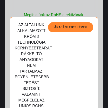
Megfelelünk az RoHS direktívának.
AZ ÁLTALUNK
ÁRAJÁNLATOT KÉREK
ALKALMAZOTT
KRÓM 3
TECHNOLÓGIA
KÖRNYEZETBARÁT,
RÁKKELTŐ
ANYAGOKAT
NEM
TARTALMAZ.
EGYENLETESEBB
FEDÉST
BIZTOSÍT,
VALAMINT
MEGFELEL AZ
UNIÓS ROHS