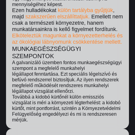
mennyiségéhez képest.
Ezen hulladékokat
külön tartályba gyűjtjük
,
majd
szakszerűen elszállíttatjuk.
Emellett nem
csak a természeti környezetre, hanem
munkatársainkra is kellő figyelmet fordítunk.
Elköteleztük magunkat a környezetterhelés és
az ökológiai lábnyomunk csökkentése mellett.
MUNKAEGÉSZSÉGÜGYI
SZEMPONTOK
A galvanizáló üzemben fontos munkaegészségügyi
szempont a megfelelő munkahelyi
légállapot fenntartása. Ezt speciális légelszívó és
befúvó rendszerrel biztosítjuk. Az ilyen rendszerek
megfelelő működését rendszeres munkahelyi
légállapot vizsgálat ellenőrzi.
Továbbá a kidobó kürtőnél külön emissziós
vizsgálat is méri a környezeti légterhelést: a kidobó
kürtőt, mint pontforrást, szintén a Környezetvédelmi
Felügyelőség engedélyezi és mi is rendszeresen
mérjük.