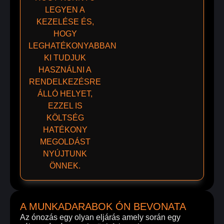
LEGYEN A
KEZELÉSE ÉS,
HOGY
LEGHATÉKONYABBAN
KI TUDJUK
HASZNÁLNI A
RENDELKEZÉSRE
ÁLLÓ HELYET,
EZZEL IS
KÖLTSÉG
HATÉKONY
MEGOLDÁST
NYÚJTUNK
ÖNNEK.
A MUNKADARABOK ÓN BEVONATA
Az ónozás egy olyan eljárás amely során egy