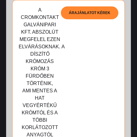
A
ÁRAJÁNLATOT KÉREK
CROMKONTAKT
GALVÁNIPARI
KFT. ABSZOLÚT
MEGFELEL EZEN
ELVÁRÁSOKNAK. A
DÍSZÍTŐ
KRÓMOZÁS
KRÓM 3
FÜRDŐBEN
TÖRTÉNIK,
AMI MENTES A
HAT
VEGYÉRTÉKŰ
KRÓMTÓL ÉS A
TÖBBI
KORLÁTOZOTT
ANYAGTÓL