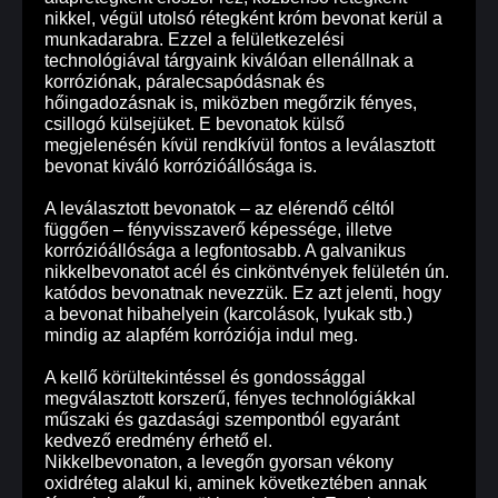
nikkel, végül utolsó rétegként króm bevonat kerül a
munkadarabra. Ezzel a felületkezelési
technológiával tárgyaink kiválóan ellenállnak a
korróziónak, páralecsapódásnak és
hőingadozásnak is, miközben megőrzik fényes,
csillogó külsejüket. E bevonatok külső
megjelenésén kívül rendkívül fontos a leválasztott
bevonat kiváló korrózióállósága is.
A leválasztott bevonatok – az elérendő céltól
függően – fényvisszaverő képessége, illetve
korrózióállósága a legfontosabb. A galvanikus
nikkelbevonatot acél és cinköntvények felületén ún.
katódos bevonatnak nevezzük. Ez azt jelenti, hogy
a bevonat hibahelyein (karcolások, lyukak stb.)
mindig az alapfém korróziója indul meg.
A kellő körültekintéssel és gondossággal
megválasztott korszerű, fényes technológiákkal
műszaki és gazdasági szempontból egyaránt
kedvező eredmény érhető el.
Nikkelbevonaton, a levegőn gyorsan vékony
oxidréteg alakul ki, aminek következtében annak