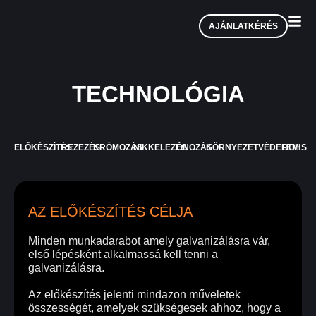
AJÁNLATKÉRÉS
TECHNOLÓGIA
ELŐKÉSZÍTÉS
REZEZÉS
KRÓMOZÁS
NIKKELEZÉS
ÓNOZÁS
KÖRNYEZETVÉDELEM
ROHS
AZ ELŐKÉSZÍTÉS CÉLJA
Minden munkadarabot amely galvanizálásra vár,
első lépésként alkalmassá kell tenni a
galvanizálásra.
Az előkészítés jelenti mindazon műveletek
összességét, amelyek szükségesek ahhoz, hogy a