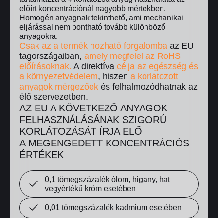
előírt koncentrációnál nagyobb mértékben.
Homogén anyagnak tekinthető, ami mechanikai
eljárással nem bontható tovább különböző
anyagokra.
Csak az a termék hozható forgalomba
az EU
tagországaiban,
amely megfelel az RoHS
előírásoknak.
A direktíva
célja az egészség és
a környezetvédelem
, hiszen
a korlátozott
anyagok mérgezőek
és felhalmozódhatnak az
élő szervezetben.
AZ EU A KÖVETKEZŐ ANYAGOK
FELHASZNÁLÁSÁNAK SZIGORÚ
HAT VEGYÉRTÉKŰ KRÓM
ÓLOM (PB)
(CRVI)
HIGANY( HG)
KADMIUM (CD)
KORLÁTOZÁSÁT ÍRJA ELŐ
A MEGENGEDETT KONCENTRÁCIÓS
ÉRTÉKEK
0,1 tömegszázalék ólom, higany, hat
vegyértékű króm esetében
0,01 tömegszázalék kadmium esetében