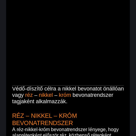
Védő-díszítő célra a nikkel bevonatot önállóan
vagy
réz
–
nikkel
–
króm
bevonatrendszer
tagjaként alkalmazzák.
RÉZ – NIKKEL – KRÓM
BEVONATRENDSZER
A réz-nikkel-króm bevonatrendszer lényege, hogy
alaprétegként először réz, közbenső rétegként