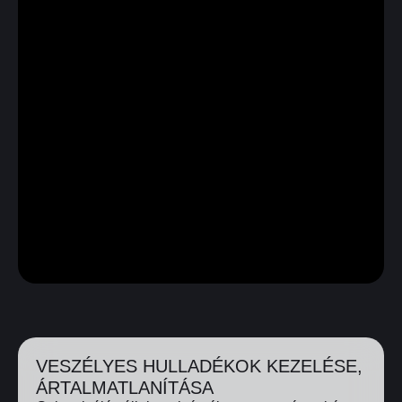
VESZÉLYES HULLADÉKOK KEZELÉSE,
ÁRTALMATLANÍTÁSA