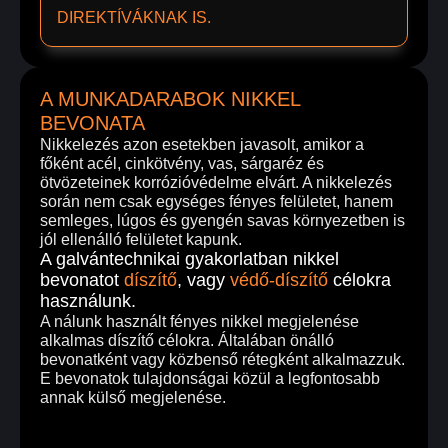
DIREKTÍVÁKNAK IS.
A MUNKADARABOK NIKKEL
BEVONATA
Nikkelezés azon esetekben javasolt, amikor a
főként acél, cinkötvény, vas, sárgaréz és
ötvözeteinek korrózióvédelme elvárt. A nikkelezés
során nem csak egységes fényes felületet, hanem
semleges, lúgos és gyengén savas környezetben is
jól ellenálló felületet kapunk.
A galvántechnikai gyakorlatban nikkel
bevonatot
díszítő
, vagy
védő-díszítő
célokra
használunk.
A nálunk használt fényes nikkel megjelenése
alkalmas díszítő célokra. Általában önálló
bevonatként vagy közbenső rétegként alkalmazzuk.
E bevonatok tulajdonságai közül a legfontosabb
annak külső megjelenése.