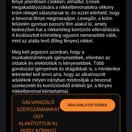
fénye jelentősen csökken, elmattul. Ennek
megakadályozására a nikkelbevonatokra vékony
króm réteget választanak le, és ezzel elérhető, hogy
a bevonat fénye megmaradjon. Levegőn, a króm
felületén gyorsan passzív film alakul ki, amely
kedvezően hat a nikkelréteg korróziós ellenállására.
A kiválasztott krómréteg ugyanis nemesebbé válik,
mint az alatta levő (főleg fényes) nikkel.
Meg kell jegyezni azonban, hogy a
munkakörülmények igényesebbek, ellenben az
oldatok és elektrolitok is kényesebbek. Több
gondozást igényelnek és drágábbak is, s mindenkor
tekintettel kell lenni arra, hogy az alkalmazott
adalékok milyen irányban módosítják a bevonat
szerkezetét és korrózióvédő értékét (pl. a fényes
nikkelbevonat kéntartalma).
GALVANIZÁLÓ
ÁRAJÁNLATOT KÉREK
SZERSZÁMAINKAT
ÚGY
ALAKÍTOTTUK KI,
HOGY KÖNNYŰ