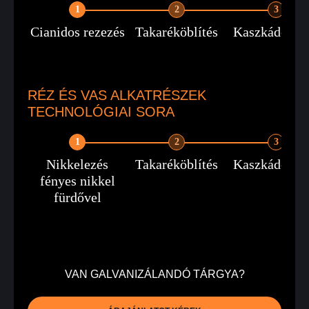
1
2
3
Cianidos rezezés
Takaréköblítés
Kaszkádöblít
RÉZ ÉS VAS ALKATRÉSZEK
TECHNOLÓGIAI SORA
1
2
3
Nikkelezés
Takaréköblítés
Kaszkádöblít
fényes nikkel
fürdővel
VAN GALVANIZÁLANDÓ TÁRGYA?