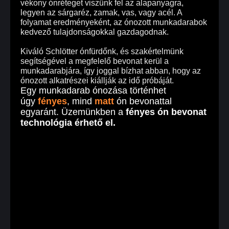
vékony ónréteget viszünk fel az alapanyagra,
legyen az sárgaréz, zamak, vas, vagy acél. A
folyamat eredményeként, az ónozott munkadarabok
kedvező tulajdonságokkal gazdagodnak.
Kiváló Schlötter ónfürdőnk, és szakértelmünk
segítségével a megfelelő bevonat kerül a
munkadarabjára, így joggal bízhat abban, hogy az
ónozott alkatrészei kiállják az idő próbáját.
Egy munkadarab ónozása történhet
úgy
fényes
, mind
matt
ón bevonattal
egyaránt. Üzemünkben a
fényes ón bevonat
technológia érhető el.