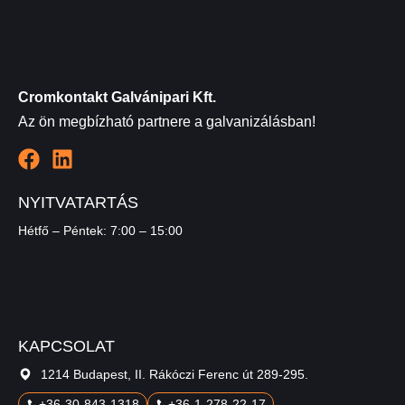
Cromkontakt Galvánipari Kft.
Az ön megbízható partnere a galvanizálásban!
NYITVATARTÁS
Hétfő – Péntek: 7:00 – 15:00
KAPCSOLAT
1214 Budapest, II. Rákóczi Ferenc út 289-295.
+36-30-843-1318
+36-1-278-22-17