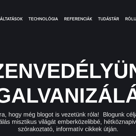
ÁLTATÁSOK
TECHNOLÓGIA
REFERENCIÁK
TUDÁSTÁR
RÓL
ZENVEDÉLYÜ
GALVANIZÁL
ra, hogy még blogot is vezetünk róla! Blogunk célj
álás misztikus világát emberközelibbé, hétköznapi
szórakoztató, informatív cikkek útján.