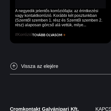
A negyedik jelentős korróziófajta: az érintkezési
vagy kontaktkorrózió. Korábbi két posztunkban
(Szemtől szemben 1. rész és Szemtől szemben 2.
rész) alaposan górcső alá vettük, milye...
Korrózió
TOVÁBB OLVASOM
Vissza az elejére
Cromkontakt Galvánipari Kft.
KAPC