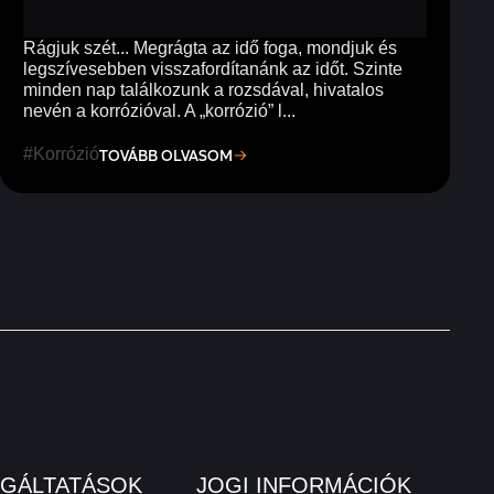
Rágjuk szét... Megrágta az idő foga, mondjuk és
legszívesebben visszafordítanánk az időt. Szinte
minden nap találkozunk a rozsdával, hivatalos
nevén a korrózióval. A „korrózió” l...
Korrózió
TOVÁBB OLVASOM
LGÁLTATÁSOK
JOGI INFORMÁCIÓK