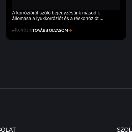
A korrózióról szóló bejegyzésünk második
állomása a lyukkorróziót és a réskorróziót ...
Korrózió
TOVÁBB OLVASOM
SOLAT
SZO