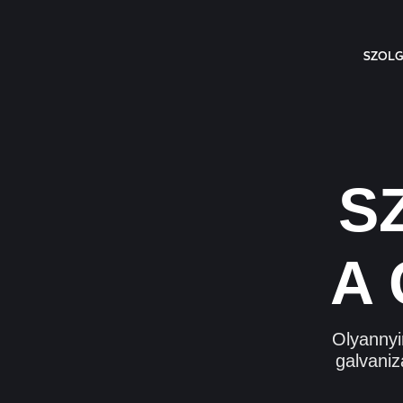
SZOLG
S
A 
Olyannyi
galvaniz